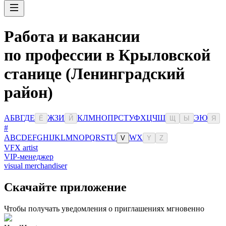
Работа и вакансии
по профессии в Крыловской
станице (Ленинградский
район)
А
Б
В
Г
Д
Е
Ж
З
И
К
Л
М
Н
О
П
Р
С
Т
У
Ф
Х
Ц
Ч
Ш
Э
Ю
Ё
Й
Щ
Ы
Я
#
A
B
C
D
E
F
G
H
I
J
K
L
M
N
O
P
Q
R
S
T
U
W
X
V
Y
Z
VFX artist
VIP-менеджер
visual merchandiser
Скачайте приложение
Чтобы получать уведомления о приглашениях мгновенно