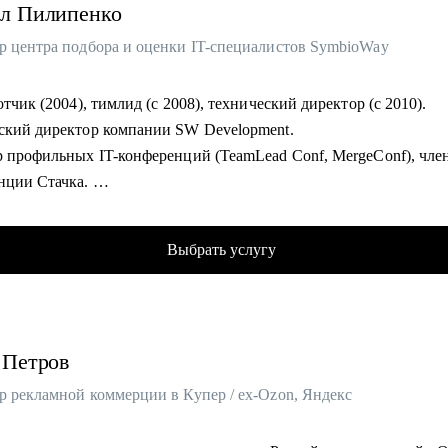
л
Пилипенко
р центра подбора и оценки IT-специалистов SymbioWay
отчик (2004), тимлид (с 2008), технический директор (с 2010).
ский директор компании SW Development.
р профильных IT-конференций (TeamLead Conf, MergeConf), чле
нции Стачка.
54 курсов и программ обучения, ведущий вебинаров, лектор и
ватель в Skillbox, Российском обществе «Знание», МФТИ, РАН
Выбрать услугу
оТех, GeekBrains, SkillFactory, Академии Синергия и
Практикуме.
мический руководитель направления "Разработка" в магистратур
ьного университета.
Петров
ицированный карьерный коуч (Career Way Inc., ICF).
кник факультета биоинженерии и биоинформатики МГУ, кандида
р рекламной коммерции в Купер / ex-Ozon, Яндекс
омогу: