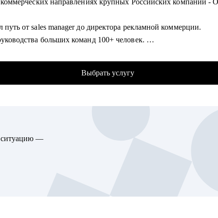
 в коммерческих направлениях крупных Российских компаний - O
риентация в IT, рекомендации по обучению.
ь в составлении резюме и трудоустройстве.
 путь от sales manager до директора рекламной коммерции.
рный коучинг, преодоление выгорания.
руководства больших команд 100+ человек.
а уровня и вашей стоимости на рынке.
аивание направлений с нуля, регламенты, KPI, мотивация.
ние и индивидуальное менторство.
 и изменение действующих коммерческих процессов.
Выбрать услугу
р-эксперт в Phoenix Education — бюро образовательных проекто
гу помочь:
логическое дополнительное образование.
то хочет попасть в IT.
м IT-специалистам уровней junior, middle и senior.
омогу:
дам, техлидам и техническим директорам.
ть резюме, привлекающее внимание и сопроводительное письмо
ю ситуацию —
опасть в ТОП-компанию.
изируюсь на консультациях, коучинге и менторинге в сферах
товиться к интервью.
ки ПО (backend, frontend, mobile, desktop, embedded), DevOps, Q
елиться с карьерной целью.
 данными (Data Science, Data Analysis, Data Engineering), систем
дуальный план развития с любого уровня до руководителя
анализа, управления проектами и продуктами.
еления.
аботать план работы по управлению и мотивацией команды.
товиться к ревью или сложному разговору с сотрудником/