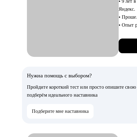
• 9 лет
• Профо
Яндекс.
• Помощ
• Прошел
• Карье
• Опыт 
• Оценк
• Выстр
• Обуче
• Аудит
• Спике
Кому мо
• Психо
• Тем, к
• Опытны
С чем п
Нужна помощь с выбором?
• Тимли
• Созда
Пройдите короткий тест или просто опишите сво
• Как п
Специал
подберём идеального наставника
• Подго
разработ
• Опред
работы с
Подберите мне наставника
• Разработать индиви
бизнес-
подразд
• Разр
• Подго