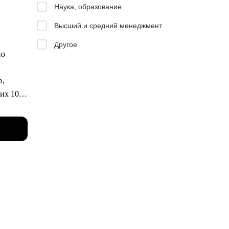
Наука, образование
Высший и средний менеджмент
Другое
но
р,
них 10
вать
ску
енки и
дой или
знес
дата
ингу)
 Москвы