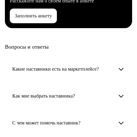
Расскажите нам о своем опыте в анкете
Заполнить анкету
Вопросы и ответы
Какие наставники есть на маркетплейсе?
Карьерные наставники — это HR-
специалисты, карьерные консультанты,
Как мне выбрать наставника?
психологи, резюмерайтеры и менторы.
Умный поиск поможет в три клика выбрать
Менторы работают в ИТ, дизайне, других
наставника для достижения вашей цели.
С чем может помочь наставник?
узкоспециализированных сферах. Они
помогут прокачать навыки, построить