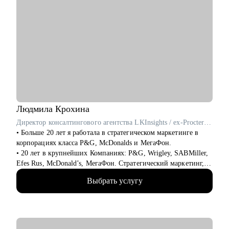
Людмила
Крохина
Директор консалтингового агентства LKInsights / ex-Procter & Gamble, МегаФон
• Больше 20 лет я работала в стратегическом маркетинге в
корпорациях класса P&G, McDonalds и МегаФон.
• 20 лет в крупнейших Компаниях: P&G, Wrigley, SABMiller,
Efes Rus, McDonald’s, МегаФон. Стратегический маркетинг,
исследования и аналитика.
Выбрать услугу
• Училась сама и развивала своих сотрудников, искала новую
работу и адаптировалась, нанимала и оптимизировала,
запускала проекты и строила процессы, формулировала
стратегии и договаривалась с руководством.
• Формировала команды с нуля и интегрировала, вырастила