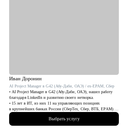
• Стратегия поиска работы: как и где искать вакансии, как
откликаться, как построить системный подход к поиску
вакансий
• Стратегия релокации в Европу: как выбрать страну, где
искать вакансии, на что обращать внимание
Кому могу помочь:
• QA, аналитики (бизнес + системные)
• Разработчики
• Project/Product-менеджеры
Иван
Доронин
AI Project Manager в G42 (Абу-Даби, ОАЭ) / ex-EPAM, Сбер
• AI Project Manager в G42 (Абу-Даби, ОАЭ), нашел работу
благодаря LinkedIn и развитию своего нетворка.
• 15 лет в ИТ, из них 11 на управляющих позициях
в крупнейших банках России (СберТех, Сбер, ВТБ, EPAM).
• Прошел путь от администратора проектов до тимлида
Выбрать услугу
группы проджектов (7 человек) за 4 года.
• Карьерный консультант и специалист по развитию