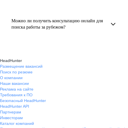
резюме под международные стандарты
текущем месте работы и о том, кому он будет
Профессиональная помощь в поиске работы
и рекомендации по прохождению интервью.
полезен, с какими запросами работает.
за границей включает подготовку резюме
Можно ли получить консультацию онлайн для
Вы точно найдёте того, кто вам нужен!
на иностранном языке, подбор вакансий,
поиска работы за рубежом?
адаптацию к международному рынку труда
Да, карьерные эксперты hh.ru оказывают
и советы по успешному трудоустройству.
помощь в поиске работы за границей онлайн,
помогая выбрать страну, вакансию, а также
HeadHunter
эффективно пройти все этапы собеседования.
Размещение вакансий
Поиск по резюме
О компании
Наши вакансии
Реклама на сайте
Требования к ПО
Безопасный HeadHunter
HeadHunter API
Партнерам
Инвесторам
Каталог компаний