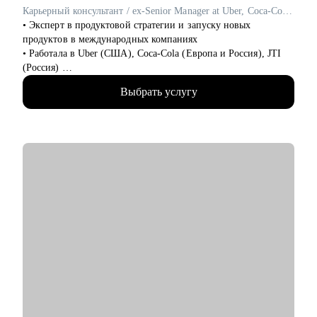
строить карьеру за рубежом
Карьерный консультант / ex-Senior Manager at Uber, Coca-Cola, JTI
• Руководителям и тем, кто хочет дорасти до управленческих
• Эксперт в продуктовой стратегии и запуску новых
позиций
продуктов в международных компаниях
• Работала в Uber (США), Coca-Cola (Европа и Россия), JTI
(Россия)
• Разносторонний опыт работы в крупных компаниях:
Выбрать услугу
запускала новые продукты, составляла стратегии, занималась
операционной эффективностью и аналитикой
• Лидировала запуск quick commerce продукта в США «Uber
Eats Market», а также создала сеть дарксторов для линии
косметики Дженнифер Энистон на Uber Eats
• Отвечала за разработку бизнес стратегии в Coca-Cola в
Европе и России
• Окончила бизнес-школу HEC Paris (MSc Strategic
Management), а также ВШЭ (Мировая экономика)
• Карьерный консультант и ментор стартапов в американских
акселераторах (например, Techstars)
• Автор статей в Forbes, RBC.pro, Rusbase, TAdviser
С чем помогу:
• Помогу построить план по поиску работы в международных
компаниях и за границей (Европа, США)