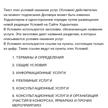
Текст этих условий оказания услуг (Условия) действителен
на момент подписания Договора может быть изменен
Хэдхантером в одностороннем порядке путем размещения
новой редакции Условий на Сайте Хэдхантера.
В Условиях используются заголовки, обозначающие название
услуги. Эти заголовки дают названия разделам, в которых
описываются условия оказания услуг.
В Условиях используются ссылки на пункты, состоящие только
из цифр. Такие ссылки ведут на пункты этих Условий.
1. ТЕРМИНЫ И ОПРЕДЕЛЕНИЯ
2. ОБЩИЕ УСЛОВИЯ
3. ИНФОРМАЦИОННЫЕ УСЛУГИ
1.1. Хэдхантер, или
Хэдхантер, ООО
4. РЕКЛАМНЫЕ УСЛУГИ
HeadHunter, или
«Хэдхантер», ИНН
2.1. Типы и статусы регистрации
5. КОНСУЛЬТАЦИОННЫЕ УСЛУГИ
Исполнитель
7718620740, адрес:
Типы регистрации
3.1. Предоставление доступа к базе данных
2.2. Активация услуг
6. КОНСУЛЬТАЦИОННЫЕ УСЛУГИ И ОРГАНИЗАЦИЯ
125047, г. Москва,
резюме с предложениями Соискателей
Описание и активация
УЧАСТИЯ В КОНКУРСАХ, ЯРМАРКАХ И ПРОЧИХ
2.1.1. Заказчику может быть присвоен один
4.0. Общие условия оказания рекламных услуг
внутригородская
о трудоустройстве с возможностью просмотра
МЕРОПРИЯТИЯХ
из Типов регистраций.
территория
4.0.1. Хэдхантер оказывает Заказчику услугу