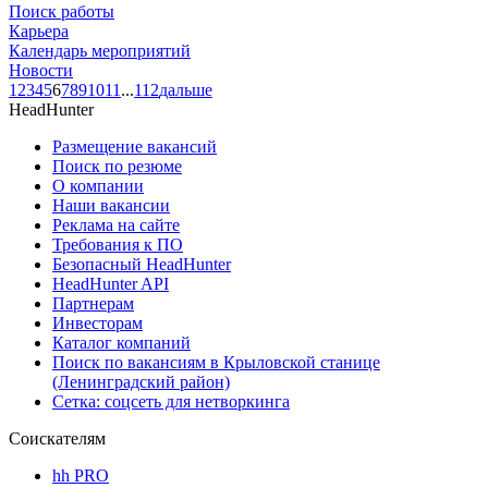
Поиск работы
Карьера
Календарь мероприятий
Новости
1
2
3
4
5
6
7
8
9
10
11
...
112
дальше
HeadHunter
Размещение вакансий
Поиск по резюме
О компании
Наши вакансии
Реклама на сайте
Требования к ПО
Безопасный HeadHunter
HeadHunter API
Партнерам
Инвесторам
Каталог компаний
Поиск по вакансиям в Крыловской станице
(Ленинградский район)
Сетка: соцсеть для нетворкинга
Соискателям
hh PRO