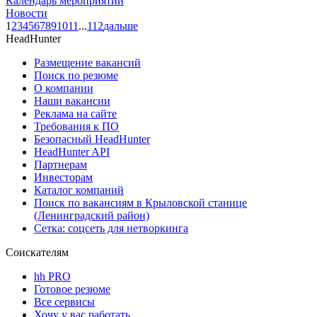
Календарь мероприятий
Новости
1
2
3
4
5
6
7
8
9
10
11
...
112
дальше
HeadHunter
Размещение вакансий
Поиск по резюме
О компании
Наши вакансии
Реклама на сайте
Требования к ПО
Безопасный HeadHunter
HeadHunter API
Партнерам
Инвесторам
Каталог компаний
Поиск по вакансиям в Крыловской станице
(Ленинградский район)
Сетка: соцсеть для нетворкинга
Соискателям
hh PRO
Готовое резюме
Все сервисы
Хочу у вас работать