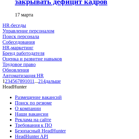
закрывать дефицит кадров
17 марта
HR-беседы
Управление персоналом
Поиск персонала
Собеседования
HR-маркетинг
Бренд работодателя
Оценка и развитие навыков
Трудовое право
Обновления
Автоматизация HR
1
2
3
4
5
6
7
8
9
10
11
...
214
дальше
HeadHunter
Размещение вакансий
Поиск по резюме
О компании
Наши вакансии
Реклама на сайте
Требования к ПО
Безопасный HeadHunter
HeadHunter API