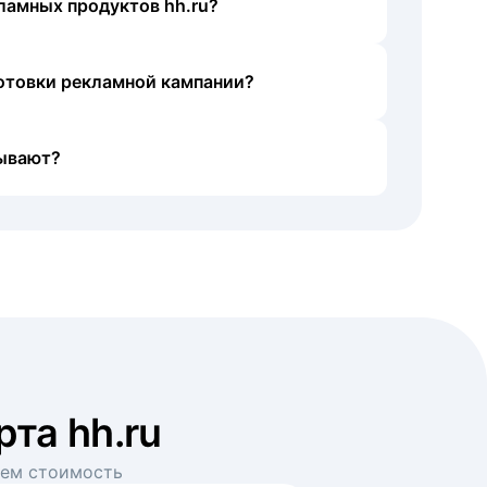
ламных продуктов hh.ru?
готовки рекламной кампании?
ывают?
рта hh.ru
аем стоимость