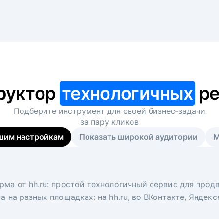
руктор
технологичных
ре
Подберите инструмент для своей
бизнес-задачи
за пару кликов
шим настройкам
Показать широкой аудитории
М
я
 рекрутер
рма от hh.ru: простой технологичный сервис для прод
 для вакансий на главной странице hh.ru. Увеличивает
под ключ. Решите, сколько кандидатов и когда вам нуж
а на разных площадках: на hh.ru, во ВКонтакте, Яндек
ологи, рекрутеры и проектные менеджеры hh.ru с цел
тов