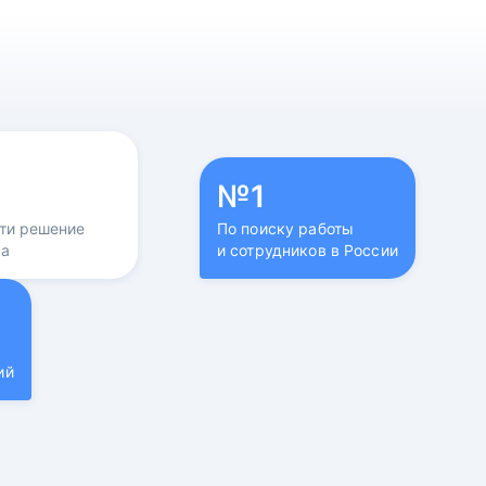
№1
йти решение
По поиску работы
са
и сотрудников в России
ий