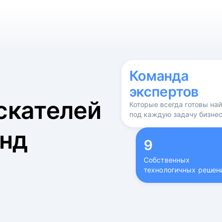
б
Команда
экспертов
скателей
Которые всегда готовы на
под каждую задачу бизне
нд
9
Собственных
технологичных решен