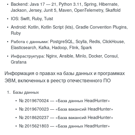
Backend:
Java 17 — 21, Python 3.11, Spring, Hibernate,
Jackson, Jersey, Junit 5, Maven, OpenTelemetry, Skaffold
IOS:
Swift, Ruby, Tuist
Android:
Kotlin, Kotlin Script (kts), Gradle Convention Plugins,
Ruby
Работа с данными:
PostgreSQL, Scylla, Redis, ClickHouse,
Elasticsearch, Kafka, Hadoop, Flink, Spark
Инфраструктура:
Nginx, Ansible, MinIo, Docker, Consul,
Grafana
Информация о правах на базы данных и программах
ЭВМ, включенных в реестр отечественного ПО
Базы данных
№ 2019670024 — «База данных HeadHunter»
№ 2019670023 — «База вакансий HeadHunter»
№ 2018620237 — «База вакансий HeadHunter»
№ 2015621803 — «База данных HeadHunter»