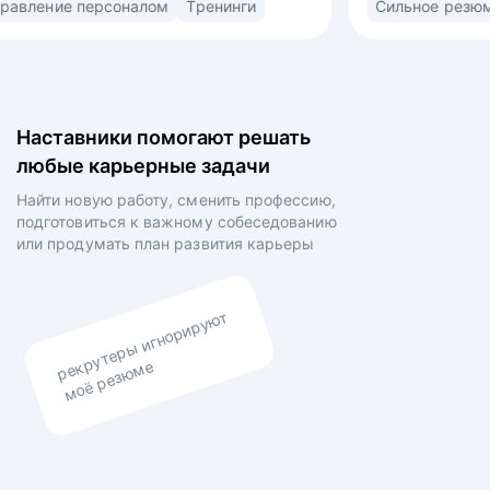
орт
Управление персоналом
Тренинги
льная
(market/product fit) в найме. Знаю ожидания
рекрутеров, нанимающих менеджеров
товленных
и владельцев компаний. • Выстраиваю
а
сторителлинг в резюме и самопрезентации для
а на рынок
раскрытия вашей профессиональной личности •
Наставники помогают решать
ий •
Выравниваю ваши личные цели и планы
любые карьерные задачи
аботы,
работодателя.
выявления
Найти новую работу, сменить профессию,
троения
подготовиться к важному собеседованию
По итогам
или продумать план
развития карьеры
аказчиков
рекрутеры игнорируют
моё резюме