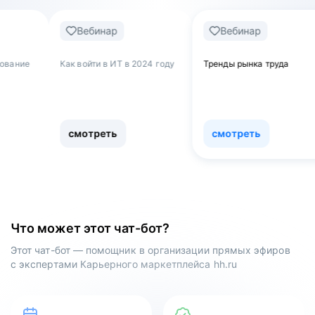
Вебинар
Вебинар
Веби
 войти в ИТ в 2024 году
Тренды рынка труда
Обнулять
как увол
работы и 
сферу
смотреть
смотреть
смотр
Что может этот чат-бот?
Этот чат-бот — помощник в организации прямых эфиров
с экспертами Карьерного маркетплейса hh.ru