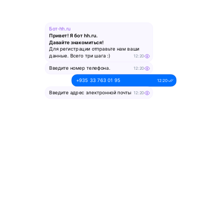
Бот-hh.ru
Привет! Я бот hh.ru.
Давайте знакомиться!
Для регистрации отправьте нам ваши
данные. Всего три шага :)
12:20
Введите номер телефона.
12:20
+935 33 763 01 95
12:20
Введите адрес электронной почты
12:20
alesya-pochta@ya.ru.
12:20
Введите ваше имя
12:20