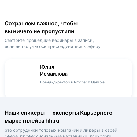
Сохраняем важное, чтобы
вы ничего не пропустили
Смотрите прошедшие вебинары в записи,
если не получилось присоединиться к эфиру
Игорь
Даниил
Юлия
Мария
Денис
Зуриев
Харламов
Исмаилова
Оборина
Мерзлов
Руководитель ИТ-проектов, международный
Head Product Manager в Ozon / ex-Huawei,
Бренд-директор в Procter & Gamble
Менеджер продукта в hh.ru
Креативный директор в XReady Lab, ex-КРОК
аэропорт Шереметьево, ex-Лукойл
Playrix
Наши спикеры — эксперты Карьерного
маркетплейса hh.ru
Это сотрудники топовых компаний и лидеры в своей
сфере, профессиональные наставники, психологи,